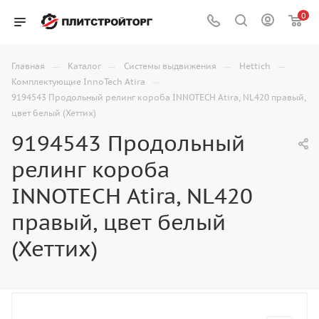
0
—
—
—
—
Главная
Каталог
Системы выдвижения
Hettich
—
Комплектующие InnoTech Atira
9194543 Продольный релинг короба INNOTECH Atira, NL420 правый,
цвет белый (Хеттих)
9194543 Продольный
релинг короба
INNOTECH Atira, NL420
правый, цвет белый
(Хеттих)