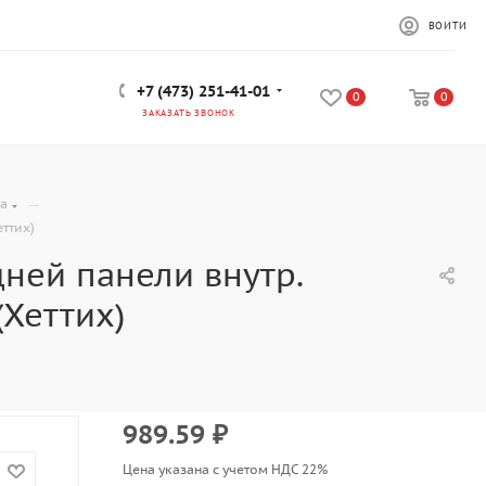
ВОЙТИ
+7 (473) 251-41-01
0
0
ЗАКАЗАТЬ ЗВОНОК
—
ra
еттих)
ней панели внутр.
(Хеттих)
989.59
₽
Цена указана с учетом НДС 22%