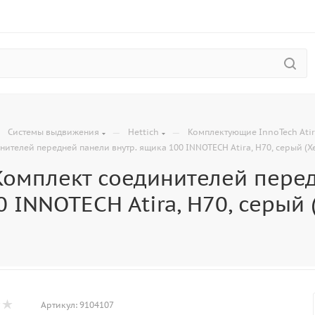
—
—
—
Системы выдвижения
Hettich
Комплектующие InnoTech Ati
нителей передней панели внутр. ящика 100 INNOTECH Atira, H70, серый (Х
Комплект соединителей перед
 INNOTECH Atira, H70, серый 
Артикул:
9104107