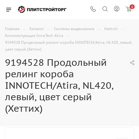
0
—
—
—
—
Главная
Каталог
Системы выдвижения
Hettich
—
Комплектующие InnoTech Atira
9194528 Продольный релинг короба INNOTECH/Atira, NL420, левый,
цвет серый (Хеттих)
9194528 Продольный
релинг короба
INNOTECH/Atira, NL420,
левый, цвет серый
(Хеттих)