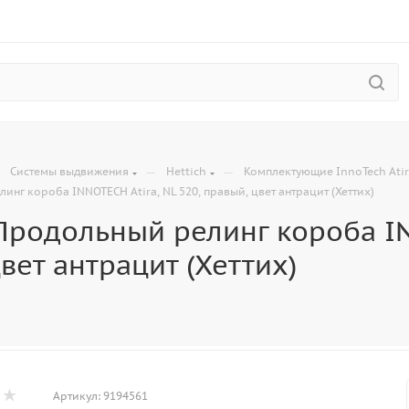
—
—
—
Системы выдвижения
Hettich
Комплектующие InnoTech Ati
инг короба INNOTECH Atira, NL 520, правый, цвет антрацит (Хеттих)
Продольный релинг короба INN
вет антрацит (Хеттих)
Артикул:
9194561