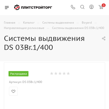
0
—
—
—
—
Главная
Каталог
Системы выдвижения
Boyard
—
Направляющие роликовые
Системы выдвижения DS 03Br.1/400
Системы выдвижения
DS 03Br.1/400
Распродажа
Артикул:
DS 03Br.1/400