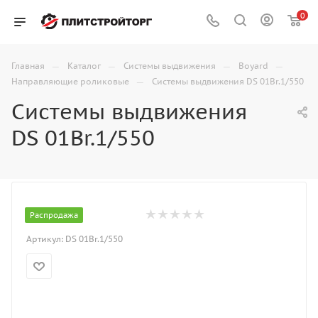
0
—
—
—
—
Главная
Каталог
Системы выдвижения
Boyard
—
Направляющие роликовые
Системы выдвижения DS 01Br.1/550
Системы выдвижения
DS 01Br.1/550
Распродажа
Артикул:
DS 01Br.1/550