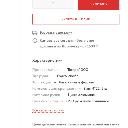
В КОРЗИНУ
КУПИТЬ В 1 КЛИК
Рассчитать доставку
Самовывоз сегодня - бесплатно
Доставка по Воронежу - от 1500 ₽
Характеристики
Производитель
—
"Боярд" ООО
Тип ручки
—
Ручка-скоба
Коллекция
—
Лаконичные формы
Комплектация крепежом
—
Винт 4*22, 2 шт
Материал ручки
—
Цинк-алюминий
Цвет покрытия
—
CP - Хром полированный
Все характеристики
Цена действительна только для интернет-магазина