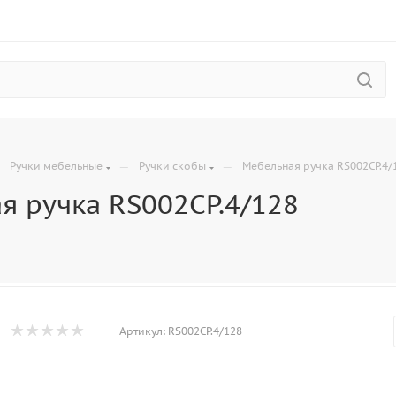
—
—
—
Ручки мебельные
Ручки скобы
Мебельная ручка RS002CP.4/
я ручка RS002CP.4/128
Артикул:
RS002CP.4/128