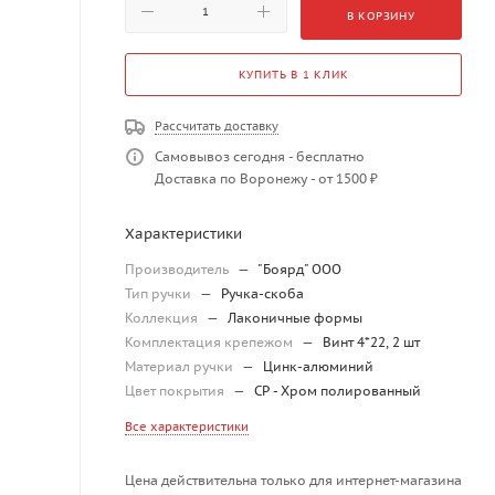
В КОРЗИНУ
КУПИТЬ В 1 КЛИК
Рассчитать доставку
Самовывоз сегодня - бесплатно
Доставка по Воронежу - от 1500 ₽
Характеристики
Производитель
—
"Боярд" ООО
Тип ручки
—
Ручка-скоба
Коллекция
—
Лаконичные формы
Комплектация крепежом
—
Винт 4*22, 2 шт
Материал ручки
—
Цинк-алюминий
Цвет покрытия
—
CP - Хром полированный
Все характеристики
Цена действительна только для интернет-магазина