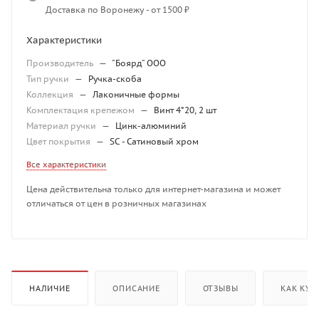
Доставка по Воронежу - от 1500 ₽
Характеристики
Производитель
—
"Боярд" ООО
Тип ручки
—
Ручка-скоба
Коллекция
—
Лаконичные формы
Комплектация крепежом
—
Винт 4*20, 2 шт
Материал ручки
—
Цинк-алюминий
Цвет покрытия
—
SC - Сатиновый хром
Все характеристики
Цена действительна только для интернет-магазина и может
отличаться от цен в розничных магазинах
НАЛИЧИЕ
ОПИСАНИЕ
ОТЗЫВЫ
КАК КУП