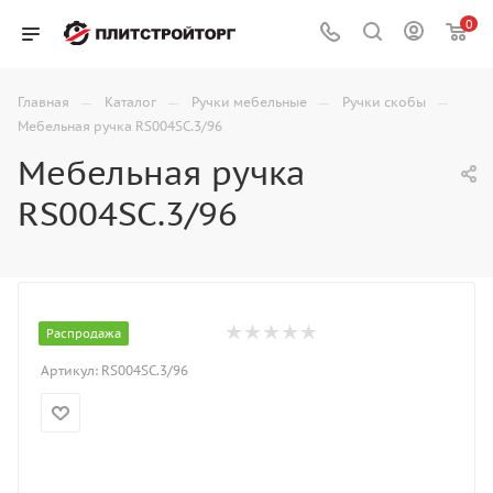
0
—
—
—
—
Главная
Каталог
Ручки мебельные
Ручки скобы
Мебельная ручка RS004SC.3/96
Мебельная ручка
RS004SC.3/96
Распродажа
Артикул:
RS004SC.3/96