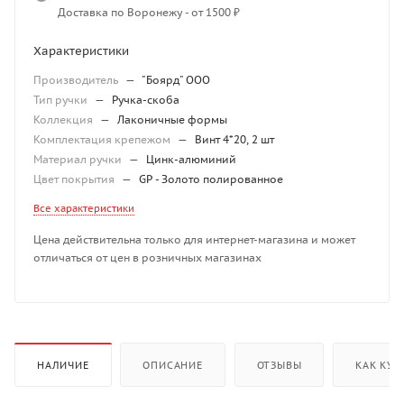
Доставка по Воронежу - от 1500 ₽
Характеристики
Производитель
—
"Боярд" ООО
Тип ручки
—
Ручка-скоба
Коллекция
—
Лаконичные формы
Комплектация крепежом
—
Винт 4*20, 2 шт
Материал ручки
—
Цинк-алюминий
Цвет покрытия
—
GP - Золото полированное
Все характеристики
Цена действительна только для интернет-магазина и может
отличаться от цен в розничных магазинах
НАЛИЧИЕ
ОПИСАНИЕ
ОТЗЫВЫ
КАК КУП