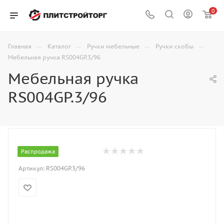
0
—
—
—
—
Главная
Каталог
Ручки мебельные
Ручки скобы
Мебельная ручка RS004GP.3/96
Мебельная ручка
RS004GP.3/96
Распродажа
Артикул:
RS004GP.3/96