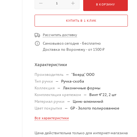
В КОРЗИНУ
КУПИТЬ В 1 КЛИК
Рассчитать доставку
Самовывоз сегодня - бесплатно
Доставка по Воронежу - от 1500 ₽
Характеристики
Производитель
—
"Боярд" ООО
Тип ручки
—
Ручка-скоба
Коллекция
—
Лаконичные формы
Комплектация крепежом
—
Винт 4*22, 2 шт
Материал ручки
—
Цинк-алюминий
Цвет покрытия
—
GP - Золото полированное
Все характеристики
Цена действительна только для интернет-магазина