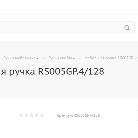
—
—
—
Ручки мебельные
Ручки скобы
Мебельная ручка RS005GP.4/
я ручка RS005GP.4/128
Артикул:
RS005GP.4/128