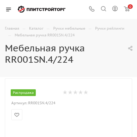
0
—
—
—
Главная
Каталог
Ручки мебельные
Ручки рейлинги
—
Мебельная ручка RR001SN.4/224
Мебельная ручка
RR001SN.4/224
Распродажа
Артикул:
RR001SN.4/224