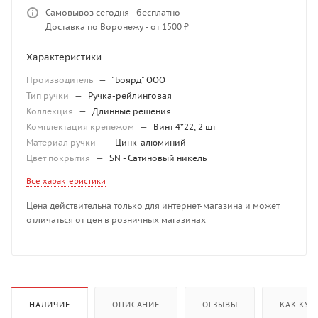
Самовывоз сегодня - бесплатно
Доставка по Воронежу - от 1500 ₽
Характеристики
Производитель
—
"Боярд" ООО
Тип ручки
—
Ручка-рейлинговая
Коллекция
—
Длинные решения
Комплектация крепежом
—
Винт 4*22, 2 шт
Материал ручки
—
Цинк-алюминий
Цвет покрытия
—
SN - Сатиновый никель
Все характеристики
Цена действительна только для интернет-магазина и может
отличаться от цен в розничных магазинах
НАЛИЧИЕ
ОПИСАНИЕ
ОТЗЫВЫ
КАК КУП