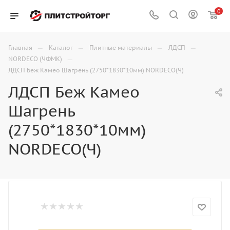
0
—
—
—
—
Главная
Каталог
Плитные материалы
ЛДСП
—
NORDECO (ЧФМК)
ЛДСП Беж Камео Шагрень (2750*1830*10мм) NORDECO(Ч)
ЛДСП Беж Камео
Шагрень
(2750*1830*10мм)
NORDECO(Ч)