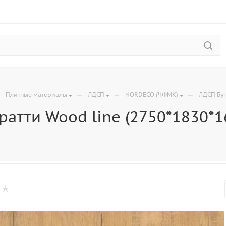
—
—
—
—
Плитные материалы
ЛДСП
NORDECO (ЧФМК)
ЛДСП Бун
ратти Wood line (2750*1830*