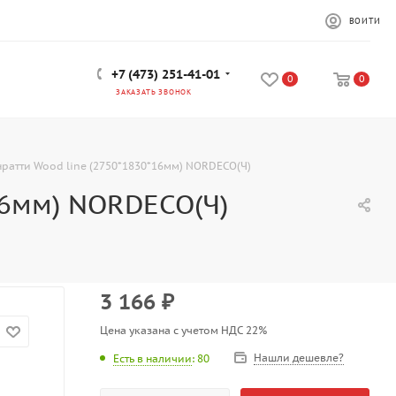
ВОЙТИ
+7 (473) 251-41-01
0
0
ЗАКАЗАТЬ ЗВОНОК
ратти Wood line (2750*1830*16мм) NORDECO(Ч)
16мм) NORDECO(Ч)
3 166
₽
Цена указана с учетом НДС 22%
Нашли дешевле?
Есть в наличии
: 80