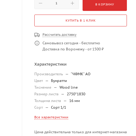
В КОРЗИНУ
КУПИТЬ В 1 КЛИК
Рассчитать доставку
Самовывоз сегодня - бесплатно
Доставка по Воронежу - от 1500 ₽
Характеристики
Производитель
—
"ЧФМК" АО
Цвет
—
Бунратти
Тиснение
—
Wood line
Размер листа
—
2750*1830
Толщина листа
—
16 мм
Сорт
—
Сорт 1/1
Все характеристики
Цена действительна только для интернет-магазина