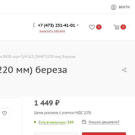
ВОЙТИ
+7 (473) 251-41-01
0
0
ЗАКАЗАТЬ ЗВОНОК
м ФСФ сорт 3/4 Ш2 (2440*1220 мм) береза
220 мм) береза
1 449
₽
Цена указана с учетом НДС 22%
Нашли дешевле?
Есть в наличии
: 349