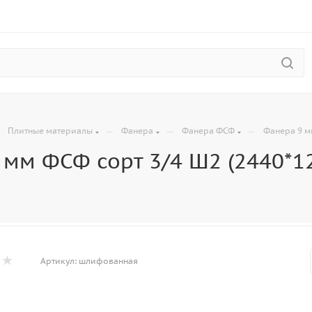
—
—
—
—
Плитные материалы
Фанера
Фанера ФСФ
Фанера 9 м
 мм ФСФ сорт 3/4 Ш2 (2440*1
Артикул:
шлифованная