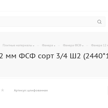
—
—
—
—
Плитные материалы
Фанера
Фанера ФСФ
Фанера 12 
2 мм ФСФ сорт 3/4 Ш2 (2440*
Артикул:
шлифованная