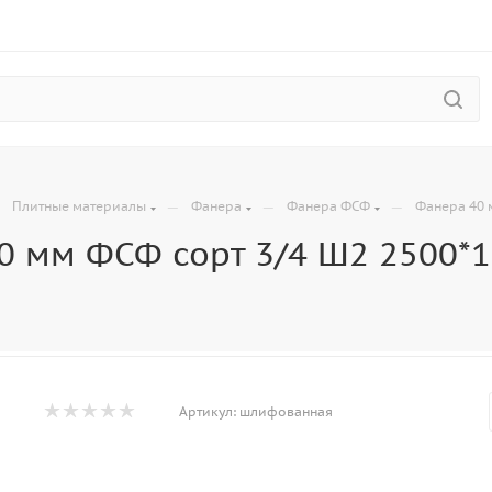
—
—
—
—
Плитные материалы
Фанера
Фанера ФСФ
Фанера 40 
0 мм ФСФ сорт 3/4 Ш2 2500*1
Артикул:
шлифованная