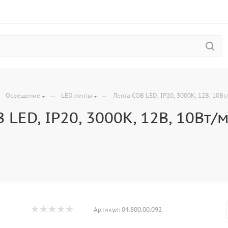
—
—
—
Освещение
LED ленты
Лента COB LED, IP20, 3000K, 12В, 10Вт
 LED, IP20, 3000K, 12В, 10Вт/м
Артикул:
04.800.00.092