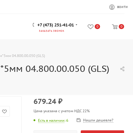
ВОЙТИ
+7 (473) 251-41-01
0
0
ЗАКАЗАТЬ ЗВОНОК
5м*5мм 04.800.00.050 (GLS)
м*5мм 04.800.00.050 (GLS)
679.24
₽
Цена указана с учетом НДС 22%
Нашли дешевле?
Есть в наличии
: 6