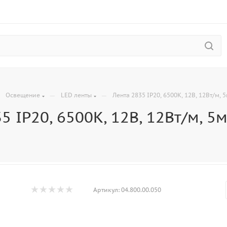
—
—
—
Освещение
LED ленты
Лента 2835 IP20, 6500К, 12В, 12Вт/м, 
5 IP20, 6500К, 12В, 12Вт/м, 5
Артикул:
04.800.00.050