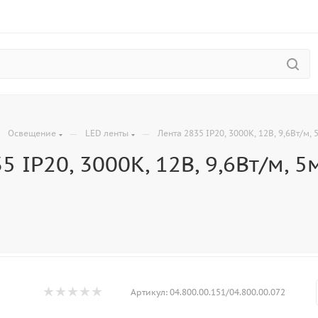
—
—
—
Освещение
LED ленты
Лента 2835 IP20, 3000К, 12В, 9,6Вт/м,
5 IP20, 3000К, 12В, 9,6Вт/м, 
Артикул:
04.800.00.151/04.800.00.072