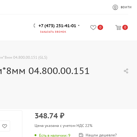
ВОЙТИ
+7 (473) 251-41-01
0
0
ЗАКАЗАТЬ ЗВОНОК
 5м*8мм 04.800.00.151 (GLS)
5м*8мм 04.800.00.151
348.74
₽
Цена указана с учетом НДС 22%
Нашли дешевле?
Есть в наличии
: 9