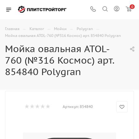
0
—
—
—
—
Главная
Каталог
Мойки
Polygran
Мойка овальная ATOL-760 (№316 Космос) арт. 854840 Polygran
Мойка овальная ATOL-
760 (№316 Космос) арт.
854840 Polygran
Артикул:
854840