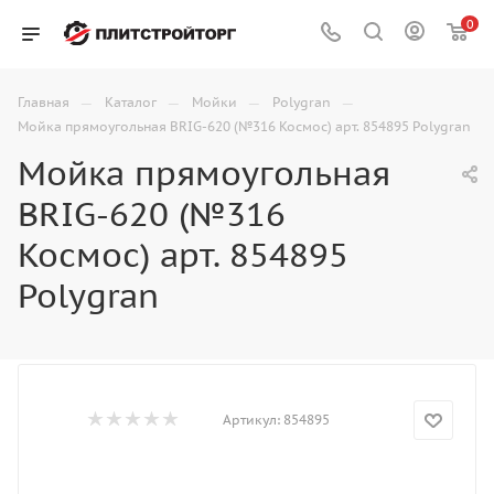
0
—
—
—
—
Главная
Каталог
Мойки
Polygran
Мойка прямоугольная BRIG-620 (№316 Космос) арт. 854895 Polygran
Мойка прямоугольная
BRIG-620 (№316
Космос) арт. 854895
Polygran
Артикул:
854895