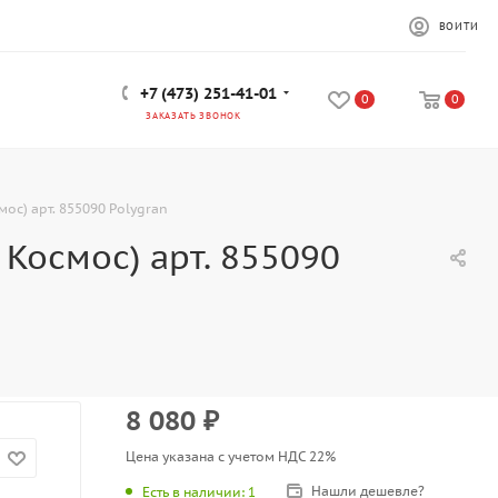
ВОЙТИ
+7 (473) 251-41-01
0
0
ЗАКАЗАТЬ ЗВОНОК
ос) арт. 855090 Polygran
Космос) арт. 855090
8 080
₽
Цена указана с учетом НДС 22%
Нашли дешевле?
Есть в наличии
: 1