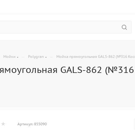
—
—
—
Мойки
Polygran
Мойка прямоугольная GALS-862 (№316 Косм
ямоугольная GALS-862 (№316 
Артикул:
855090