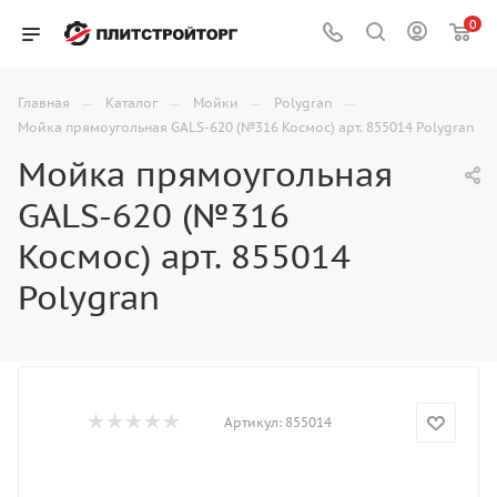
0
—
—
—
—
Главная
Каталог
Мойки
Polygran
Мойка прямоугольная GALS-620 (№316 Космос) арт. 855014 Polygran
Мойка прямоугольная
GALS-620 (№316
Космос) арт. 855014
Polygran
Артикул:
855014