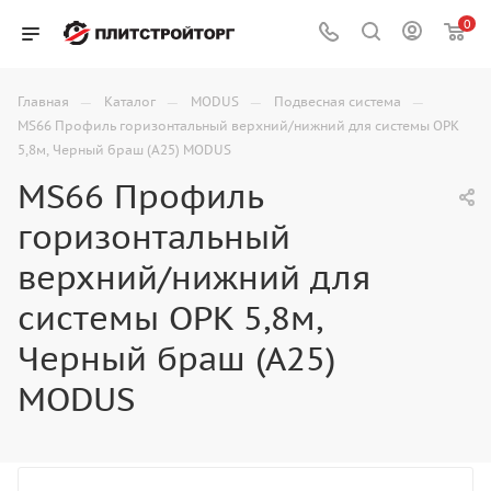
0
—
—
—
—
Главная
Каталог
MODUS
Подвесная система
MS66 Профиль горизонтальный верхний/нижний для системы OPK
5,8м, Черный браш (А25) MODUS
MS66 Профиль
горизонтальный
верхний/нижний для
системы OPK 5,8м,
Черный браш (А25)
MODUS