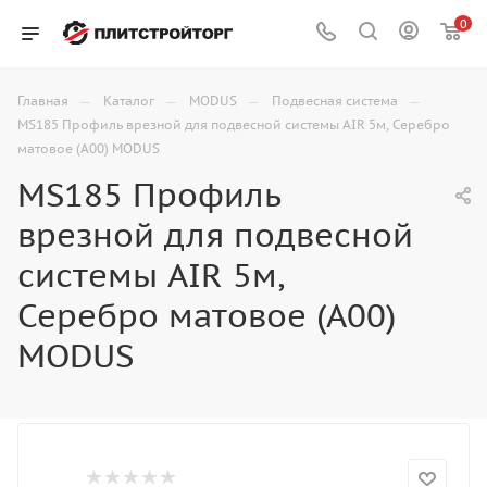
0
—
—
—
—
Главная
Каталог
MODUS
Подвесная система
MS185 Профиль врезной для подвесной системы AIR 5м, Серебро
матовое (А00) MODUS
MS185 Профиль
врезной для подвесной
системы AIR 5м,
Серебро матовое (А00)
MODUS