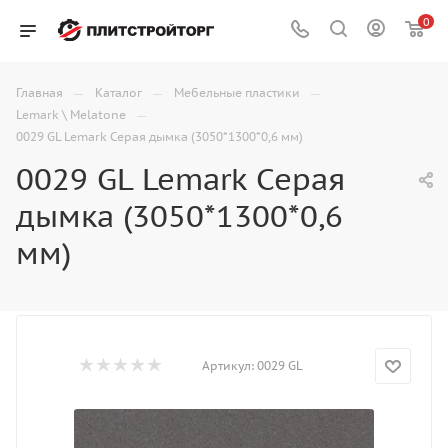
0
—
—
—
Главная
Каталог
Мебельные пластики
—
Lemark \ Melatone
0029 GL Lemark Серая дымка (3050*1300*0,6 мм)
0029 GL Lemark Серая
дымка (3050*1300*0,6
мм)
Артикул:
0029 GL