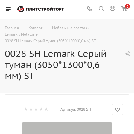
0
—
—
—
Главная
Каталог
Мебельные пластики
—
Lemark \ Melatone
0028 SH Lemark Серый туман (3050*1300*0,6 мм) ST
0028 SH Lemark Серый
туман (3050*1300*0,6
мм) ST
Артикул:
0028 SH