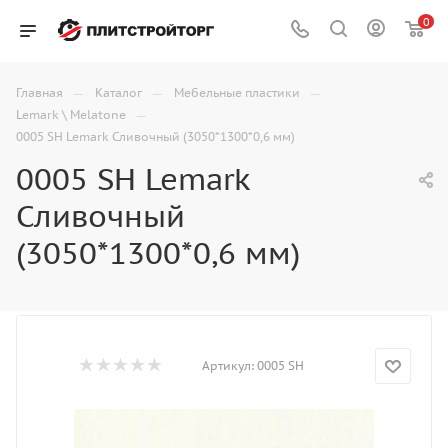
0
—
—
—
Главная
Каталог
Мебельные пластики
—
Lemark \ Melatone
0005 SH Lemark Сливочный (3050*1300*0,6 мм)
0005 SH Lemark
Сливочный
(3050*1300*0,6 мм)
Артикул:
0005 SH