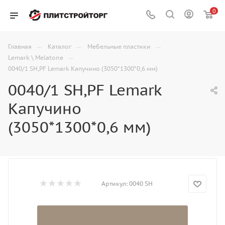
0
—
—
—
Главная
Каталог
Мебельные пластики
—
Lemark \ Melatone
0040/1 SH,PF Lemark Капучино (3050*1300*0,6 мм)
0040/1 SH,PF Lemark
Капучино
(3050*1300*0,6 мм)
Артикул:
0040 SH