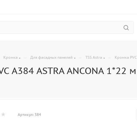
—
—
—
—
Кромка
Для фасадных панелей
TSS Astra
Кромка PVC
VC A384 ASTRA ANCONA 1*22 
Артикул:
384