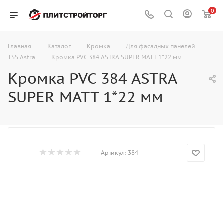
0
—
—
—
—
Главная
Каталог
Кромка
Для фасадных панелей
—
TSS Astra
Кромка PVC 384 ASTRA SUPER MATT 1*22 мм
Кромка PVC 384 ASTRA
SUPER MATT 1*22 мм
Артикул:
384