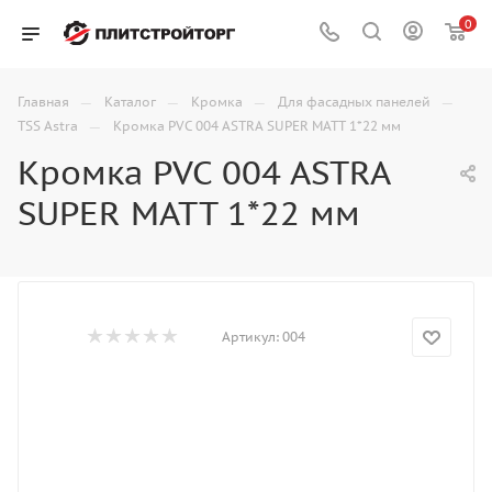
0
—
—
—
—
Главная
Каталог
Кромка
Для фасадных панелей
—
TSS Astra
Кромка PVC 004 ASTRA SUPER MATT 1*22 мм
Кромка PVC 004 ASTRA
SUPER MATT 1*22 мм
Артикул:
004