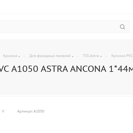
—
—
—
—
Кромка
Для фасадных панелей
TSS Astra
Кромка PVC
VC A1050 ASTRA ANCONA 1*44
Артикул:
A1050