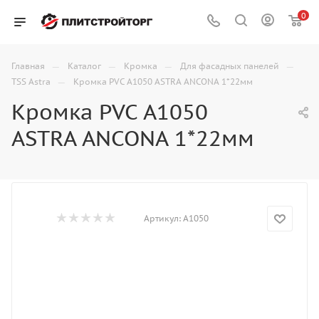
0
—
—
—
—
Главная
Каталог
Кромка
Для фасадных панелей
—
TSS Astra
Кромка PVC A1050 ASTRA ANCONA 1*22мм
Кромка PVC A1050
ASTRA ANCONA 1*22мм
Артикул:
A1050