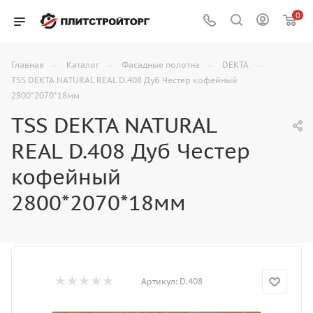
0
—
—
—
—
Главная
Каталог
Фасадные полотна
DEKTA
TSS DEKTA NATURAL REAL D.408 Дуб Честер кофейный
2800*2070*18мм
TSS DEKTA NATURAL
REAL D.408 Дуб Честер
кофейный
2800*2070*18мм
Артикул:
D.408