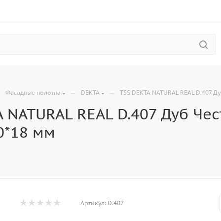
—
—
—
Фасадные полотна
DEKTA
TSS DEKTA NATURAL REAL D.407 Ду
A NATURAL REAL D.407 Дуб Че
0*18 мм
Артикул:
D.407