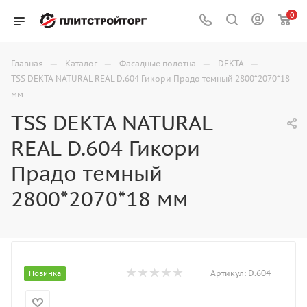
0
—
—
—
—
Главная
Каталог
Фасадные полотна
DEKTA
TSS DEKTA NATURAL REAL D.604 Гикори Прадо темный 2800*2070*18
мм
TSS DEKTA NATURAL
REAL D.604 Гикори
Прадо темный
2800*2070*18 мм
Артикул:
D.604
Новинка