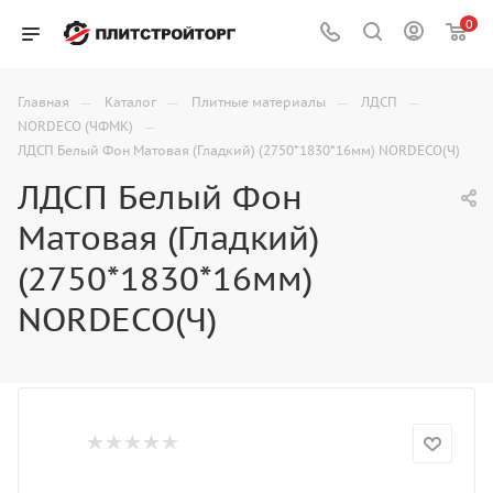
0
—
—
—
—
Главная
Каталог
Плитные материалы
ЛДСП
—
NORDECO (ЧФМК)
ЛДСП Белый Фон Матовая (Гладкий) (2750*1830*16мм) NORDECO(Ч)
ЛДСП Белый Фон
Матовая (Гладкий)
(2750*1830*16мм)
NORDECO(Ч)