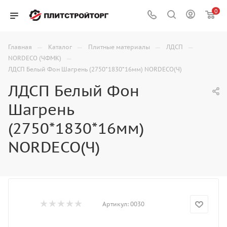
0
—
—
—
—
Главная
Каталог
Плитные материалы
ЛДСП
—
NORDECO (ЧФМК)
ЛДСП Белый Фон Шагрень (2750*1830*16мм) NORDECO(Ч)
ЛДСП Белый Фон
Шагрень
(2750*1830*16мм)
NORDECO(Ч)
Артикул:
0030