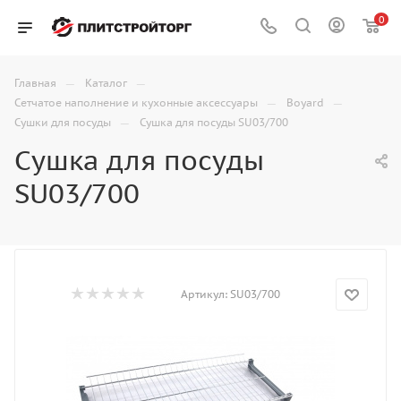
0
—
—
Главная
Каталог
—
—
Сетчатое наполнение и кухонные аксессуары
Boyard
—
Сушки для посуды
Сушка для посуды SU03/700
Сушка для посуды
SU03/700
Артикул:
SU03/700