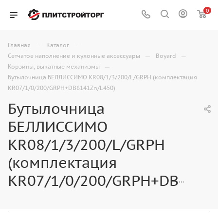
0
—
—
Главная
Каталог
—
—
Сетчатое наполнение и кухонные аксессуары
Boyard
—
Корзины, выкатные механизмы
Бутылочница БЕЛЛИССИМО KR08/1/3/200/L/GRPH (комплектация
KR07/1/0/200/GRPH+DB6141Zn/L450)
Бутылочница
БЕЛЛИССИМО
KR08/1/3/200/L/GRPH
(комплектация
KR07/1/0/200/GRPH+DB6141Zn/L450)