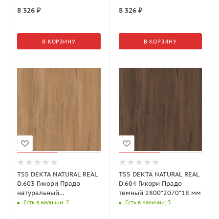
8 326
₽
8 326
₽
В КОРЗИНУ
В КОРЗИНУ
TSS DEKTA NATURAL REAL
TSS DEKTA NATURAL REAL
D.603 Гикори Прадо
D.604 Гикори Прадо
натуральный
темный 2800*2070*18 мм
2800*2070*18 мм
Есть в наличии
: 7
Есть в наличии
: 3