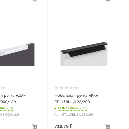
я ручка АДАМ
Мебельная ручка АРКА
/000/160
RT115BL.1/128/200
аличии
: 10
Есть в наличии
: 11
1W.1/000/160
Арт.: RT115BL.1/128/200
718.79
₽