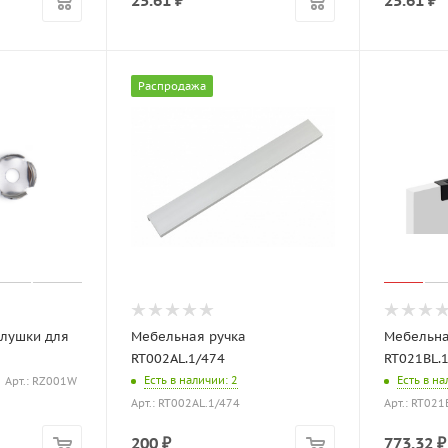
25.61
₽
25.61
₽
Распродажа
глушки для
Мебельная ручка
Мебельна
RT002AL.1/474
RT021BL.
Есть в наличии
: 2
Есть в н
Арт.: RZ001W
Арт.: RT002AL.1/474
Арт.: RT02
200
₽
773.32
₽