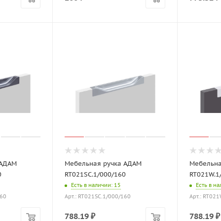
 АДАМ
Мебельная ручка АДАМ
Мебельна
0
RT021SC.1/000/160
RT021W.1
Есть в наличии
: 15
Есть в н
160
Арт.: RT021SC.1/000/160
Арт.: RT02
788.19
₽
788.19
₽