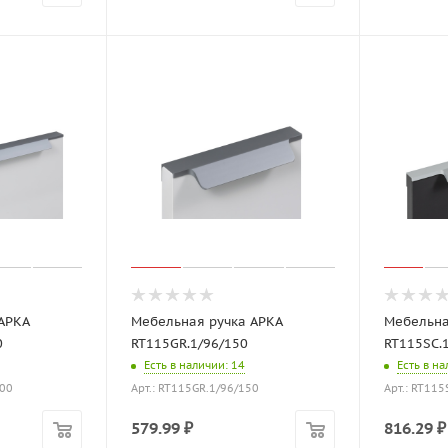
АРКА
Мебельная ручка АРКА
Мебельна
0
RT115GR.1/96/150
RT115SC.
Есть в наличии
: 14
Есть в н
400
Арт.: RT115GR.1/96/150
Арт.: RT11
579.99
₽
816.29
₽