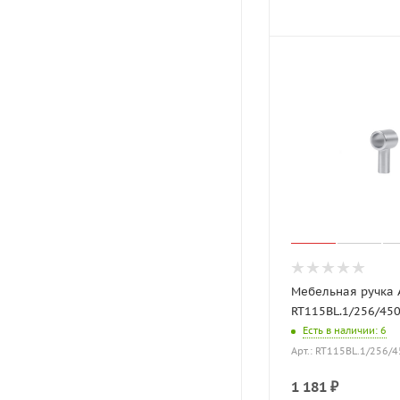
Мебельная ручка 
RT115BL.1/256/45
Есть в наличии
: 6
Арт.: RT115BL.1/256/
1 181
₽