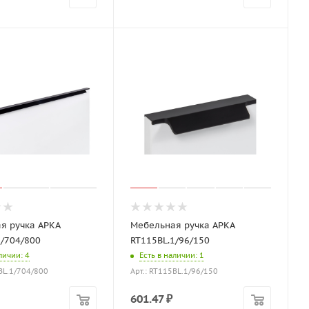
я ручка АРКА
Мебельная ручка АРКА
1/704/800
RT115BL.1/96/150
аличии
: 4
Есть в наличии
: 1
5BL.1/704/800
Арт.: RT115BL.1/96/150
601.47
₽