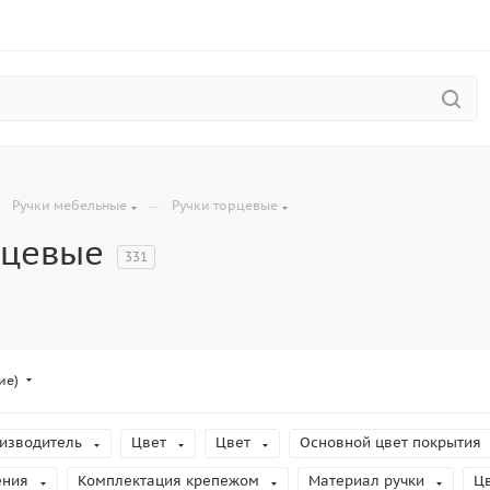
—
—
Ручки мебельные
Ручки торцевые
рцевые
331
ие)
изводитель
Цвет
Цвет
Основной цвет покрытия
ения
Комплектация крепежом
Материал ручки
Ц