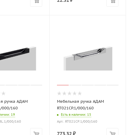
22.31
₽
я ручка АДАМ
Мебельная ручка АДАМ
1/000/160
RT021CP.1/000/160
аличии
: 19
Есть в наличии
: 15
1BL.1/000/160
Арт.: RT021CP.1/000/160
773.32
₽