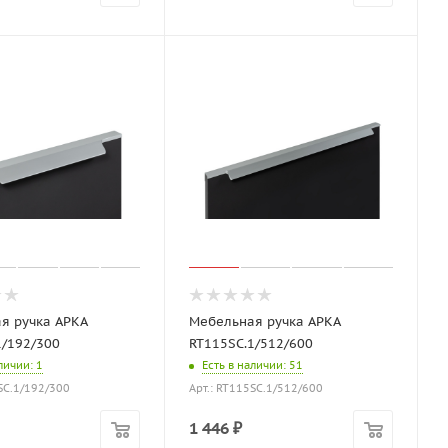
я ручка АРКА
Мебельная ручка АРКА
1/192/300
RT115SC.1/512/600
аличии
: 1
Есть в наличии
: 51
5SC.1/192/300
Арт.: RT115SC.1/512/600
1 446
₽