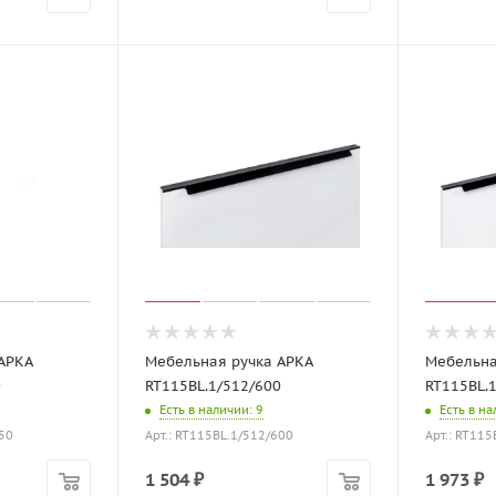
АРКА
Мебельная ручка АРКА
Мебельна
0
RT115BL.1/512/600
RT115BL.
Есть в наличии
: 9
Есть в н
450
Арт.: RT115BL.1/512/600
Арт.: RT11
1 504
₽
1 973
₽