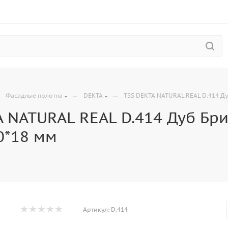
—
—
—
Фасадные полотна
DEKTA
TSS DEKTA NATURAL REAL D.414 Д
A NATURAL REAL D.414 Дуб Бр
0*18 мм
Артикул:
D.414