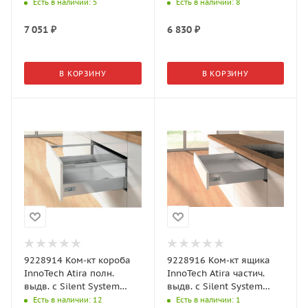
NL420, H176, релинги,
NL470, H176, релинги,
Есть в наличии
: 5
Есть в наличии
: 8
серый
серый
7 051
₽
6 830
₽
В КОРЗИНУ
В КОРЗИНУ
9228914 Ком-кт короба
9228916 Ком-кт ящика
InnoTech Atira полн.
InnoTech Atira частич.
выдв. с Silent System
выдв. с Silent System
NL520, H176, релинги,
NL470, H70, серый
Есть в наличии
: 12
Есть в наличии
: 1