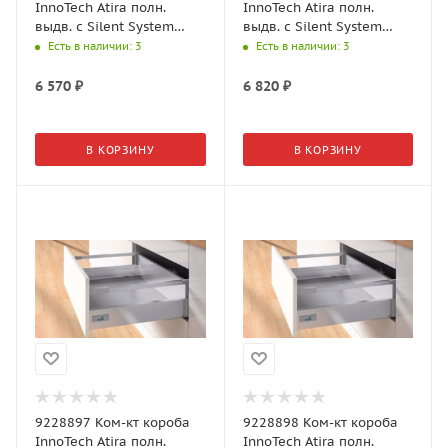
InnoTech Atira полн.
InnoTech Atira полн.
выдв. с Silent System
выдв. с Silent System
NL350, H144, релинги,
NL420, H144, релинги,
Есть в наличии
: 3
Есть в наличии
: 3
серый
серый
6 570
₽
6 820
₽
В КОРЗИНУ
В КОРЗИНУ
9228897 Ком-кт короба
9228898 Ком-кт короба
InnoTech Atira полн.
InnoTech Atira полн.