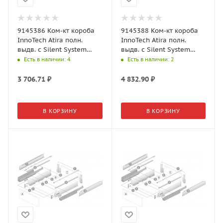
9145386 Ком-кт короба
9145388 Ком-кт короба
InnoTech Atira полн.
InnoTech Atira полн.
выдв. с Silent System
выдв. с Silent System
NL260, H144, прикруч.
NL350, H144, релинг,
Есть в наличии
: 4
Есть в наличии
: 2
серый
прикр. серый
3 706.71
₽
4 832.90
₽
В КОРЗИНУ
В КОРЗИНУ