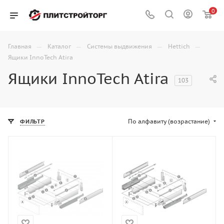
0
—
—
—
—
Главная
Каталог
Системы выдвижения
Hettich
Ящики InnoTech Atira
Ящики InnoTech Atira
103
По алфавиту (возрастание)
ФИЛЬТР