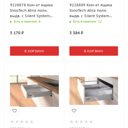
9228878 Ком-кт ящика
9228889 Ком-кт ящика
InnoTech Atira полн.
InnoTech Atira полн.
выдв. с Silent System
выдв. с Silent System
NL350, H70, серый
NL420, H70, серый
Есть в наличии
: 4
Есть в наличии
: 12
5 170
₽
5 384
₽
В КОРЗИНУ
В КОРЗИНУ