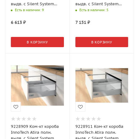
выдв. с Silent System
выдв. с Silent System
NL470, H144, релинги,
NL520, H144, релинги,
Есть в наличии
: 9
Есть в наличии
: 5
серый
серый
6 613
₽
7 151
₽
В КОРЗИНУ
В КОРЗИНУ
9228909 Ком-кт короба
9228911 Ком-кт короба
InnoTech Atira полн.
InnoTech Atira полн.
выдв. с Silent System
выдв. с Silent System