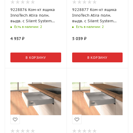
9228876 Ком-кт ящика
9228877 Ком-кт ящика
InnoTech Atira полн.
InnoTech Atira полн.
выдв. с Silent System
выдв. с Silent System
NL260, H70, серый
NL300, H70, серый
Есть в наличии
: 2
Есть в наличии
: 2
4 937
₽
5 039
₽
В КОРЗИНУ
В КОРЗИНУ