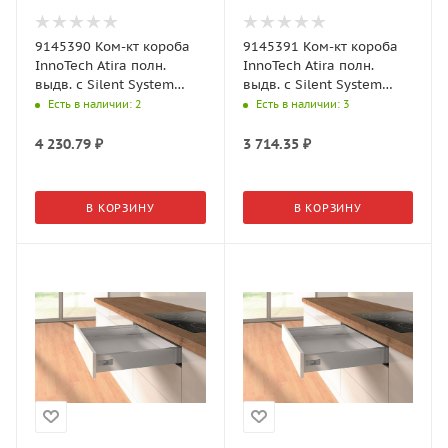
9145390 Ком-кт короба
9145391 Ком-кт короба
InnoTech Atira полн.
InnoTech Atira полн.
выдв. с Silent System
выдв. с Silent System
NL520, H144, прикруч.
NL260, H144, прикруч.
Есть в наличии
: 2
Есть в наличии
: 3
серый
белый
4 230.79
₽
3 714.35
₽
В КОРЗИНУ
В КОРЗИНУ