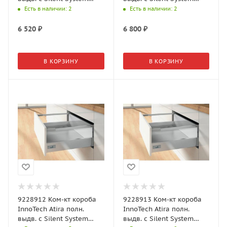
NL260, H176, релинги,
NL350, H176, релинги,
Есть в наличии
: 2
Есть в наличии
: 2
серый
серый
6 520
₽
6 800
₽
В КОРЗИНУ
В КОРЗИНУ
9228912 Ком-кт короба
9228913 Ком-кт короба
InnoTech Atira полн.
InnoTech Atira полн.
выдв. с Silent System
выдв. с Silent System