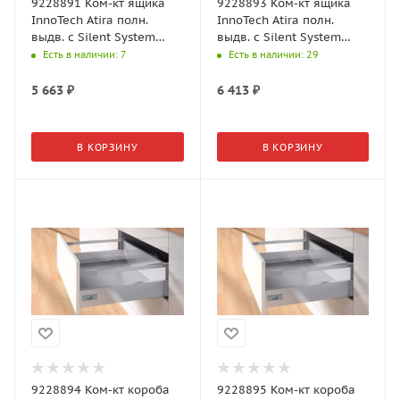
9228891 Ком-кт ящика
9228893 Ком-кт ящика
InnoTech Atira полн.
InnoTech Atira полн.
выдв. с Silent System
выдв. с Silent System
NL520, H70, серый
NL300, H144, серый
Есть в наличии
: 7
Есть в наличии
: 29
5 663
₽
6 413
₽
В КОРЗИНУ
В КОРЗИНУ
9228894 Ком-кт короба
9228895 Ком-кт короба