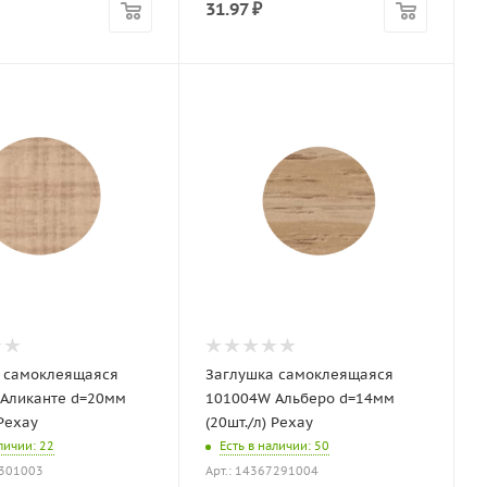
31.97
₽
 самоклеящаяся
Заглушка самоклеящаяся
Аликанте d=20мм
101004W Альберо d=14мм
 Рехау
(20шт./л) Рехау
аличии
: 22
Есть в наличии
: 50
7301003
Арт.: 14367291004