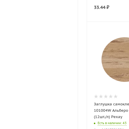
33.44
₽
Заглушка самокл
101004W Альберо
(12шт./л) Рехау
Есть в наличии
: 43