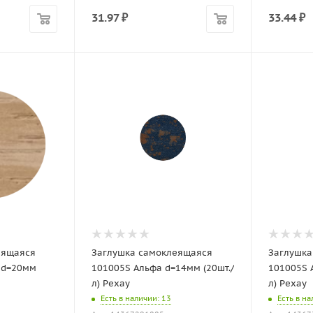
31.97
₽
33.44
₽
еящаяся
Заглушка самоклеящаяся
Заглушка
 d=20мм
101005S Альфа d=14мм (20шт./
101005S 
л) Рехау
л) Рехау
Есть в наличии
: 13
Есть в н