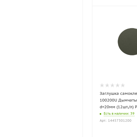
Заглушка самокл
100200U Дымчаты
d=20мм (12шт./л) 
Есть в наличии
: 39
Арт.: 14457301200