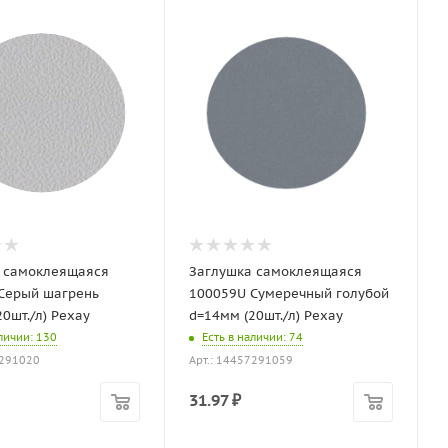
 самоклеящаяся
Заглушка самоклеящаяся
Серый шагрень
100059U Сумеречный голубой
0шт./л) Рехау
d=14мм (20шт./л) Рехау
аличии
: 130
Есть в наличии
: 74
7291020
Арт.: 14457291059
31.97
₽