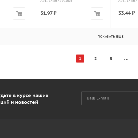
Арт.: 14367291005
Арт.: 1436
31.97
₽
33.44
₽
ПОКАЗАТЬ ЕЩЕ
1
2
3
дьте в курсе наших
кций и новостей