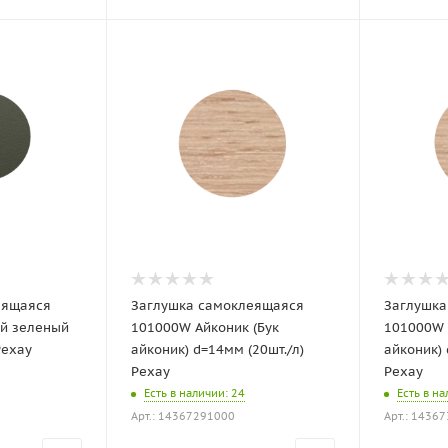
еящаяся
Заглушка самоклеящаяся
Заглушка
й зеленый
101000W Айконик (Бук
101000W 
Рехау
айконик) d=14мм (20шт./л)
айконик) 
Рехау
Рехау
Есть в наличии
: 24
Есть в н
Арт.: 14367291000
Арт.: 1436