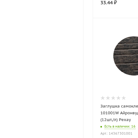
33.44
₽
Заглушка самокл
101001W Айронву
(12шт./л) Рехау
Есть в наличии
: 16
Арт.: 14367301001