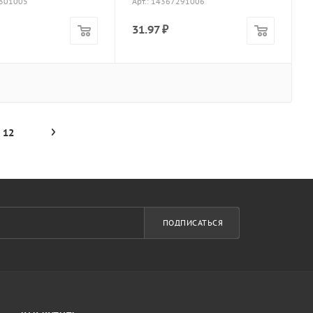
7301005
Арт.: 14367291006
31.97
₽
12
ПОДПИСАТЬСЯ