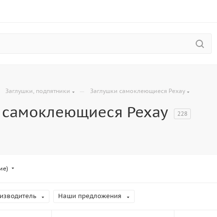
—
—
Заглушки, подпятники
Заглушки самоклеющиеся Рехау
 самоклеющиеся Рехау
228
ие)
изводитель
Наши предложения