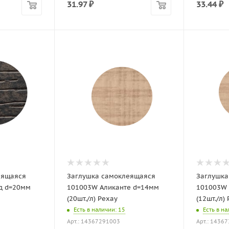
31.97
₽
33.44
₽
еящаяся
Заглушка самоклеящаяся
Заглушка
д d=20мм
101003W Аликанте d=14мм
101003W 
(20шт./л) Рехау
(12шт./л)
Есть в наличии
: 15
Есть в н
Арт.: 14367291003
Арт.: 1436