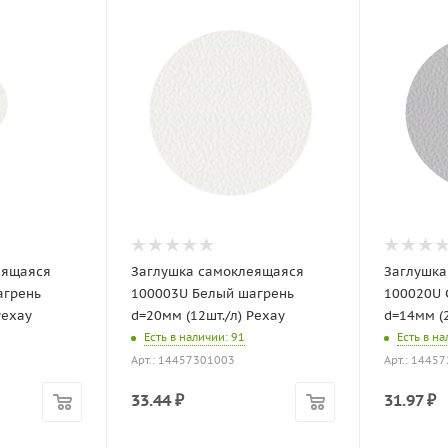
еящаяся
Заглушка самоклеящаяся
Заглушка
агрень
100003U Белый шагрень
100020U 
Рехау
d=20мм (12шт./л) Рехау
d=14мм (2
Есть в наличии
: 91
Есть в н
Арт.: 14457301003
Арт.: 1445
33.44
₽
31.97
₽