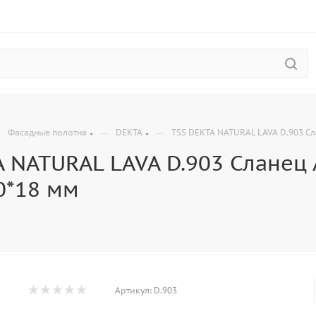
—
—
—
Фасадные полотна
DEKTA
TSS DEKTA NATURAL LAVA D.903 С
A NATURAL LAVA D.903 Сланец
0*18 мм
Артикул:
D.903