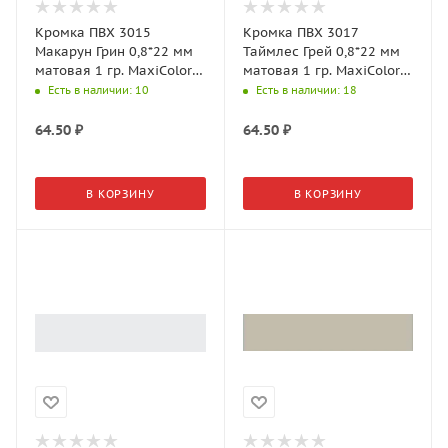
Кромка ПВХ 3015
Кромка ПВХ 3017
Макарун Грин 0,8*22 мм
Таймлес Грей 0,8*22 мм
матовая 1 гр. MaxiColor
матовая 1 гр. MaxiColor
AGT Supramat
AGT Supramat
Есть в наличии
: 10
Есть в наличии
: 18
64.50
₽
64.50
₽
В КОРЗИНУ
В КОРЗИНУ