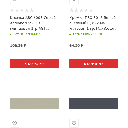
Кромка АВС 6008 Серый
Кромка ПВХ 3012 Белый
делюкс 1*22 мм
снежный 0,8*22 мм
глянцевая 1гр AGT
матовая 1 гр. MaxiColor
Trendy
AGT Supramat
Есть в наличии
: 3
Есть в наличии
: 20
106.26
₽
64.50
₽
В КОРЗИНУ
В КОРЗИНУ