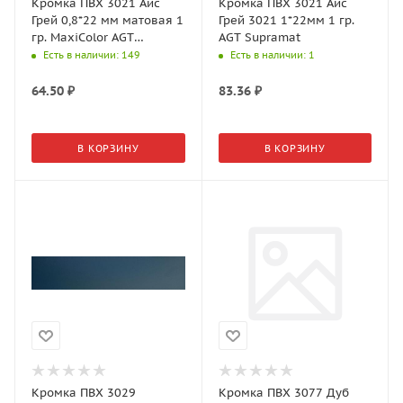
Кромка ПВХ 3021 Айс
Кромка ПВХ 3021 Айс
Грей 0,8*22 мм матовая 1
Грей 3021 1*22мм 1 гр.
гр. MaxiColor AGT
AGT Supramat
Supramat
Есть в наличии
: 149
Есть в наличии
: 1
64.50
₽
83.36
₽
В КОРЗИНУ
В КОРЗИНУ
Кромка ПВХ 3029
Кромка ПВХ 3077 Дуб