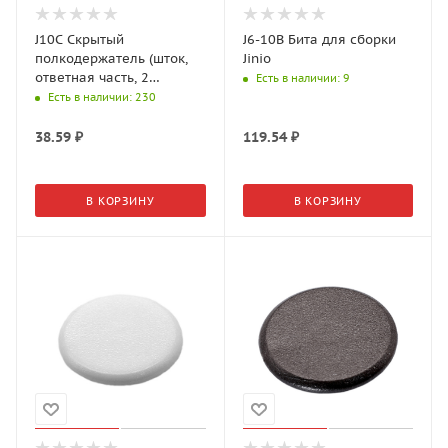
J10C Скрытый
J6-10B Бита для сборки
полкодержатель (шток,
Jinio
ответная часть, 2
Есть в наличии
: 9
самореза) Jinio
Есть в наличии
: 230
38.59
₽
119.54
₽
В КОРЗИНУ
В КОРЗИНУ